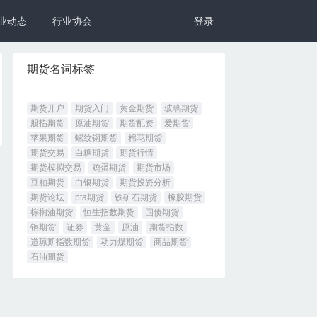
业动态
行业协会
登录
期货名词标签
期货开户
期货入门
黄金期货
玻璃期货
股指期货
原油期货
期货配资
爱期货
苹果期货
螺纹钢期货
棉花期货
期货交易
白糖期货
期货行情
期货模拟交易
鸡蛋期货
期货市场
豆粕期货
白银期货
期货投资分析
期货论坛
pta期货
铁矿石期货
橡胶期货
棕榈油期货
恒生指数期货
国债期货
铜期货
证券
黄金
原油
期货指数
道琼斯指数期货
动力煤期货
商品期货
石油期货