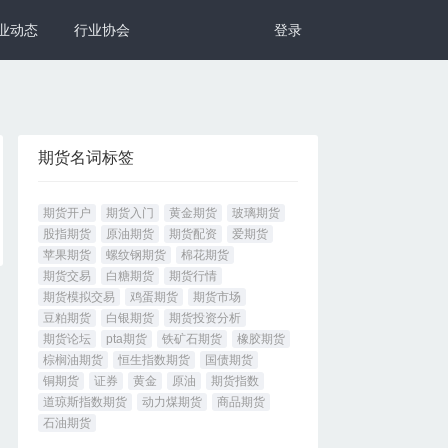
业动态
行业协会
登录
期货名词标签
期货开户
期货入门
黄金期货
玻璃期货
股指期货
原油期货
期货配资
爱期货
苹果期货
螺纹钢期货
棉花期货
期货交易
白糖期货
期货行情
期货模拟交易
鸡蛋期货
期货市场
豆粕期货
白银期货
期货投资分析
期货论坛
pta期货
铁矿石期货
橡胶期货
棕榈油期货
恒生指数期货
国债期货
铜期货
证券
黄金
原油
期货指数
道琼斯指数期货
动力煤期货
商品期货
石油期货