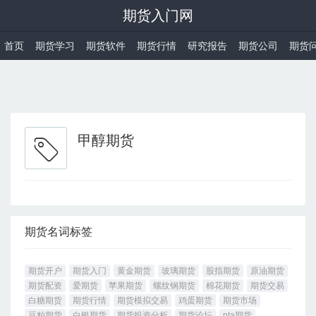
期货入门网
首页
期货学习
期货软件
期货行情
研究报告
期货公司
期货
甲醇期货
期货名词标签
期货开户
期货入门
黄金期货
玻璃期货
股指期货
原油期货
期货配资
爱期货
苹果期货
螺纹钢期货
棉花期货
期货交易
白糖期货
期货行情
期货模拟交易
鸡蛋期货
期货市场
豆粕期货
白银期货
期货投资分析
期货论坛
pta期货