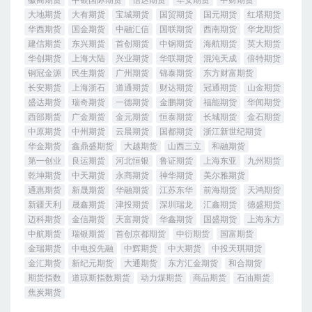
大地期货
大有期货
宝城期货
国贸期货
国元期货
红塔期货
华西期货
国金期货
中融汇信
国联期货
西南期货
华龙期货
建信期货
东兴期货
首创期货
中钢期货
海航期货
英大期货
华创期货
上海大陆
兴业期货
华联期货
混沌天成
倍特期货
铜冠金源
民生期货
广州期货
锦泰期货
东方财富期货
长安期货
上海浙石
道通期货
财达期货
冠通期货
山金期货
盛达期货
瑞奇期货
一德期货
金鹏期货
福能期货
华闻期货
西部期货
广金期货
金元期货
恒泰期货
长城期货
金石期货
中原期货
中州期货
云晨期货
国都期货
浙江新世纪期货
华金期货
鑫鼎盛期货
大越期货
山西三立
和融期货
第一创业
良运期货
河北恒银
鲁证期货
上海东亚
九州期货
乾坤期货
中天期货
永商期货
神华期货
美尔雅期货
通惠期货
新晟期货
华融期货
江苏东华
前海期货
天鸿期货
新疆天利
晟鑫期货
津投期货
深圳瑞龙
汇鑫期货
德盛期货
迈科期货
金信期货
天富期货
华鑫期货
国盛期货
上海东方
中航期货
瑞银期货
首创京都期货
中衍期货
国富期货
金瑞期货
中电投先融
中辉期货
中大期货
中投天琪期货
金汇期货
新纪元期货
大通期货
东方汇金期货
和合期货
期货指数
道琼斯指数期货
动力煤期货
商品期货
石油期货
焦炭期货