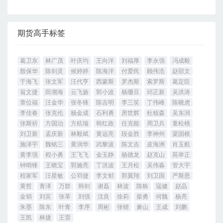
期货高手标签
葛卫东
林广茂
叶庆均
王向洋
刘福厚
李永强
冯成毅
殷保华
陈剑灵
候婷婷
陈海洋
付爱民
顾伟浩
赵邵文
于海飞
张文军
汪代亨
西蒙斯
罗杰斯
索罗斯
葛定臣
翁文捷
田潮海
云飞扬
郭小波
杨珊旦
邱正新
吴洪涛
章位福
汪金华
张冬锋
陈吉明
李三笑
丁伟峰
陈晓虎
李佳春
张克伦
杨金成
石利勇
房世辉
杜核森
吴东润
张斯祈
方国治
方杭瑞
韩红政
任克能
周卫兵
童松桃
刘卫新
孟庆新
林毅斌
黄远亮
段金胜
李神州
梁国根
施泽宇
魏铭三
黄润华
武黎波
陈文吉
皮海洲
肖玉航
黄李强
程小勇
王飞飞
金玉静
杨德龙
赵克山
苑举正
钟哨锋
王晓宝
郭施亮
丁洪波
王月松
吴伟淼
管大宇
程家军
汪星敏
公羽捷
李文郁
郭翼翔
刘卫国
严斯恩
黄哲
青泽
万群
韩剑
谢磊
林波
陈栋
寇健
赵晶
金韬
刘宾
张革
刘强
沈良
徐莉
柴勇
何魏
杨亮
朱墨
陈东
叶青
李序
周彬
张锴
兼山
王成
刘鹏
王凯
林捷
王雷