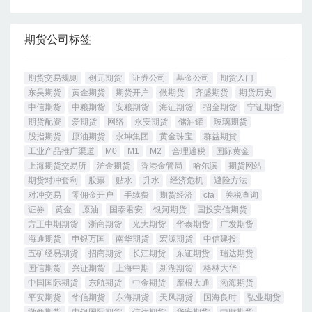
期货公司标签
期货交易规则
创元期货
证券公司
基金公司
期货入门
东吴期货
黄金期货
期货开户
做期货
齐盛期货
期货历史
中信期货
中粮期货
安粮期货
海证期货
招金期货
宁证期货
期货配资
爱期货
网络
永安期货
储油罐
玻璃期货
股指期货
原油期货
永坤集团
黄金珠宝
群益期貨
工业产品推广渠道
M0
M1
M2
合理避税
国际黄金
上海期货交易所
沪金期货
香港金管局
哈尔滨
期货网站
期货对冲套利
股票
贴水
升水
经济危机
避险方法
对冲交易
零佣金开户
手续费
期货经济
cfa
关税查询
证券
黄金
原油
国泰君安
银河期货
国投安信期货
方正中期期货
浙商期货
光大期货
华泰期货
广发期货
海通期货
申银万国
南华期货
宏源期货
中信建投
五矿经易期货
招商期货
长江期货
东证期货
瑞达期货
国信期货
兴证期货
上海中期
新湖期货
格林大华
中国国际期货
东航期货
中金期货
摩根大通
渤海期货
平安期货
华信期货
东海期货
天风期货
国海良时
弘业期货
徽商期货
中银国际期货
信达期货
华安期货
中财期货