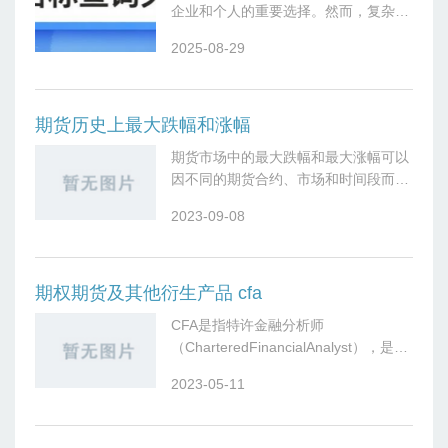
企业和个人的重要选择。然而，复杂的
关税政策和国际贸易规则常常让人望而
2025-08-29
却步。幸好，有了
https://www.169e.com/tariff/，
期货历史上最大跌幅和涨幅
期货市场中的最大跌幅和最大涨幅可以
因不同的期货合约、市场和时间段而
异。这些波动通常取决于标的资产的特
2023-09-08
性、市场情绪、供需因素和宏观经济事
件等因素。在过去的历史中，一些特定
期货合约
期权期货及其他衍生产品 cfa
CFA是指特许金融分析师
（CharteredFinancialAnalyst），是全
球金融行业公认的最高资格之一。涵盖
2023-05-11
金融分析、投资管理、投资组合、风险
管理等领域的知识，对金融